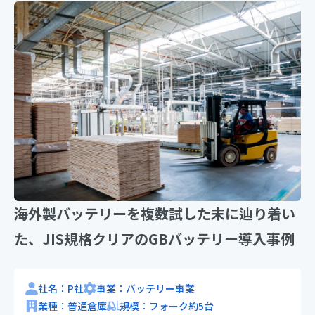
海外製バッテリーを複数試した末に辿り着い
た、JIS規格クリアのGBバッテリー導入事例
社名：P社
事業：バッテリー事業
業種：普通倉庫
規模：フォーク約5台